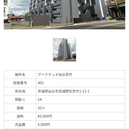
物件名
アークデュオ仙台苦竹
部屋番号
401
所在地
宮城県仙台市宮城野区苦竹1-11-1
間取り
1K
面積
32㎡
賃料
65,000円
共益費
5,500円